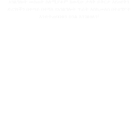
አገልግሎት መስጠት ስለሚያቆም ከወዲሁ ታላቅ ይቅርታ እየጠየቅን
ድረገፃችን በቀጣይ በተሻለ የአገልግሎት ጥራት እስኪመለስ በትዕግሦት
እንድትጠባበቁን ስንል እንገልፃለን!