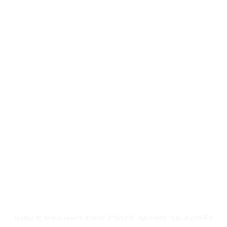
ውድ የሁሉጌምስ ቤተሰቦች
ከብሄራዊ ሎተሪ በመጣ ትዕዛዝ ምክንያት ላልተወሰነ ጊዜ ድረገፃችን