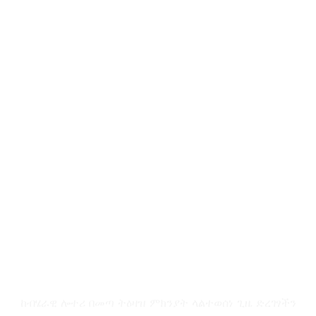
ውድ የሁሉጌምስ ቤተሰቦች
ከብሄራዊ ሎተሪ በመጣ ትዕዛዝ ምክንያት ላልተወሰነ ጊዜ ድረገፃችን