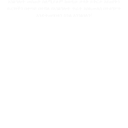
አገልግሎት መስጠት ስለሚያቆም ከወዲሁ ታላቅ ይቅርታ እየጠየቅን
ድረገፃችን በቀጣይ በተሻለ የአገልግሎት ጥራት እስኪመለስ በትዕግሦት
እንድትጠባበቁን ስንል እንገልፃለን!