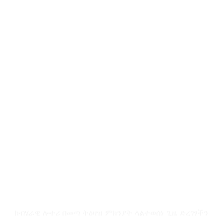
ውድ የሁሉጌምስ ቤተሰቦች
ከብሄራዊ ሎተሪ በመጣ ትዕዛዝ ምክንያት ላልተወሰነ ጊዜ ድረገፃችን