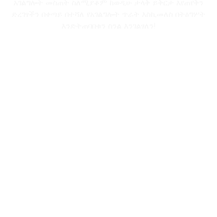
አገልግሎት መስጠት ስለሚያቆም ከወዲሁ ታላቅ ይቅርታ እየጠየቅን
ድረገፃችን በቀጣይ በተሻለ የአገልግሎት ጥራት እስኪመለስ በትዕግሦት
እንድትጠባበቁን ስንል እንገልፃለን!